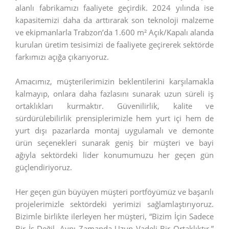
alanlı fabrikamızı faaliyete geçirdik. 2024 yılında ise
kapasitemizi daha da arttırarak son teknoloji malzeme
ve ekipmanlarla Trabzon’da 1.600 m² Açık/Kapalı alanda
kurulan üretim tesisimizi de faaliyete geçirerek sektörde
farkımızı açığa çıkarıyoruz.
Amacımız, müşterilerimizin beklentilerini karşılamakla
kalmayıp, onlara daha fazlasını sunarak uzun süreli iş
ortaklıkları kurmaktır. Güvenilirlik, kalite ve
sürdürülebilirlik prensiplerimizle hem yurt içi hem de
yurt dışı pazarlarda montaj uygulamalı ve demonte
ürün seçenekleri sunarak geniş bir müşteri ve bayi
ağıyla sektördeki lider konumumuzu her geçen gün
güçlendiriyoruz.
Her geçen gün büyüyen müşteri portföyümüz ve başarılı
projelerimizle sektördeki yerimizi sağlamlaştırıyoruz.
Bizimle birlikte ilerleyen her müşteri, “Bizim İçin Sadece
Bir İş Değil, Aynı Zamanda Uzun Vadeli Bir Ortaklıktır.”