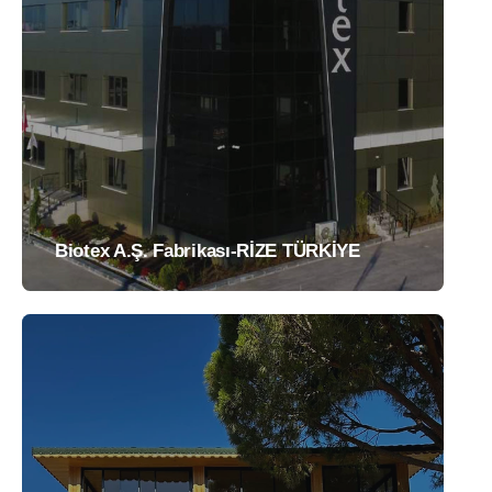
Biotex A.Ş. Fabrikası-RİZE TÜRKİYE