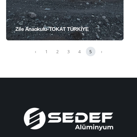
Zile Anaokulu-TOKAT TÜRKİYE
‹
1
2
3
4
5
›