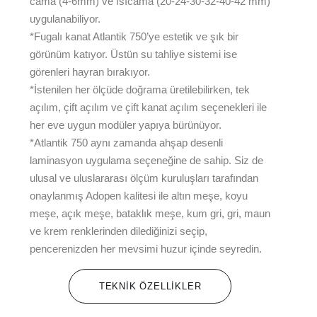
cama (4-6mm) ve ısıcama (20-24-30-32-40-42 mm)
uygulanabiliyor.
*Fugalı kanat Atlantik 750’ye estetik ve şık bir
görünüm katıyor. Üstün su tahliye sistemi ise
görenleri hayran bırakıyor.
*İstenilen her ölçüde doğrama üretilebilirken, tek
açılım, çift açılım ve çift kanat açılım seçenekleri ile
her eve uygun modüler yapıya bürünüyor.
*Atlantik 750 aynı zamanda ahşap desenli
laminasyon uygulama seçeneğine de sahip. Siz de
ulusal ve uluslararası ölçüm kuruluşları tarafından
onaylanmış Adopen kalitesi ile altın meşe, koyu
meşe, açık meşe, bataklık meşe, kum gri, gri, maun
ve krem renklerinden dilediğinizi seçip,
pencerenizden her mevsimi huzur içinde seyredin.
TEKNIK ÖZELLIKLER