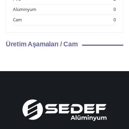
Alüminyum
0
Cam
0
Üretim Aşamaları / Cam